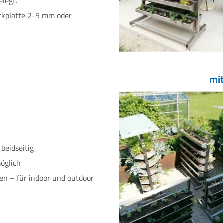
elegt.
rkplatte 2-5 mm oder
mit
beidseitig
öglich
en – für indoor und outdoor