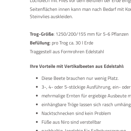
Lochblech mit Flies vor dem Befüllen der Erde eing
Seitenflächen innen kann man nach Bedarf mit Ko
Steinvlies auskleiden.
Trog-Größe
: 1250/200/155 mm für 5-6 Pflanzen
Befüllung
: pro Trog ca. 30 l Erde
Traggestell aus Formrohren Edelstahl
Ihre Vorteile mit Vertikalbeeten aus Edelstahl:
Diese Beete brauchen nur wenig Platz.
3-, 4- oder 5-stöckige Ausführung, ein- oder 
mehrmalige Ernten für ergiebige Ausbeute m
einhängbare Tröge lassen sich rasch umhäng
Nacktschnecken sind kein Problem
Füße aus Niro sind verstellbar
nachhaltig, langlebig für Selbstversorgung